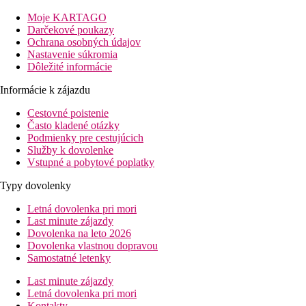
nachádza autobusová zastávka.
Moje KARTAGO
Vzdialenosť
Darčekové poukazy
pláže: 400 m
Ochrana osobných údajov
letisko: 30 km Varna
Nastavenie súkromia
centrá: 1 km
Dôležité informácie
nákupných možností: 1000 m
Informácie k zájazdu
Popis izby
Cestovné poistenie
Dvojlôžková izba, Economy
Často kladené otázky
kúpeľňa/WC (sušič vlasov)
Podmienky pre cestujúcich
individuálne ovládaná klimatizácia
Služby k dovolenke
TV/sat.
Vstupné a pobytové poplatky
minichladnička
telefón
Typy dovolenky
Wi-Fi pripojenie (zadarmo)
balkón alebo terasa
Letná dovolenka pri mori
menšie izby, v menej výhodnej polohe.
Last minute zájazdy
Dovolenka na leto 2026
Ostatné typy izieb
(pokiaľ nie je uvedené inak, majú izby
Dovolenka vlastnou dopravou
vyššie uvedené vybavenie)
Samostatné letenky
Dvojlôžková izba:
umiestnenie v 7.-9. poschodí
Rodinná izba:
priestrannejšia
Last minute zájazdy
Apartmán:
oddelená spálňa a obytný priestor s
Letná dovolenka pri mori
kuchynkou
Kontakty