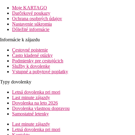
Vzdialenosť
pláže: 600 m
Moje KARTAGO
letisko: 18 km
Darčekové poukazy
centrá: 600 m
Ochrana osobných údajov
nákupných možností: 600 m
Nastavenie súkromia
Dôležité informácie
Popis izby
Informácie k zájazdu
Dvojlôžková izba
Cestovné poistenie
centrálna klimatizácia
Často kladené otázky
telefón
Podmienky pre cestujúcich
TV so satelitným príjmom
Služby k dovolenke
Wi-Fi (zdarma)
Vstupné a pobytové poplatky
minibar
vlastné sociálne zariadenie (kúpeľňa, sušič vlasov, WC)
Typy dovolenky
balkón
Letná dovolenka pri mori
Popis hotela
Last minute zájazdy
vstupná hala s recepciou
Dovolenka na leto 2026
hlavná reštaurácia
Dovolenka vlastnou dopravou
bar pri bazéne
Samostatné letenky
trezor za poplatok
Wi-Fi v lobby zadarmo
Last minute zájazdy
2 vonkajšie bazény (ležadlá a slnečníky zadarmo)
Letná dovolenka pri mori
vnútorný bazén
Kontakty