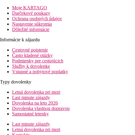
Vzdialenosť
pláže: 10 m (prístup po schodoch)
Moje KARTAGO
letisko: 67 km Varna
Darčekové poukazy
centrá: 0.5 km
Ochrana osobných údajov
nákupných možností: 200 m
Nastavenie súkromia
Dôležité informácie
Popis izby
Informácie k zájazdu
Dvojlôžková izba
Cestovné poistenie
klimatizácia
Často kladené otázky
telefón
Podmienky pre cestujúcich
TV so satelitným príjmom
Služby k dovolenke
Wi-Fi (zdarma)
Vstupné a pobytové poplatky
minibar (na vyžiadanie, za poplatok)
vlastné sociálne zariadenie (kúpeľňa, sušič vlasov, WC)
Typy dovolenky
balkón
Letná dovolenka pri mori
Ostatné typy izieb
(pokiaľ nie je uvedené inak, majú izby vyšš
Last minute zájazdy
Apartmán, výhľad na more
- spálňa s obývacou časťo
Dovolenka na leto 2026
Apartmán, priestranný, výhľad na more
- priestornejš
Dovolenka vlastnou dopravou
Popis hotela
Samostatné letenky
V komplexe Paraiso Beach & Paraiso Theopolis:
Last minute zájazdy
vstupná hala s recepciou
Letná dovolenka pri mori
hlavná reštaurácia
Kontakty