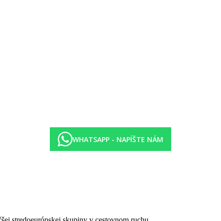
)
WHATSAPP - NAPÍŠTE NÁM
.30-11.00 neskoré raňajky formou bufetu, 12.00–14.00 obed formou buf
a vybrané alkoholické nápoje (miestnej výroby, rozlievané), 16.00–17.
é nápoje (všetko miestnej výroby, rozlievané), od 23.00-24.00 konzum
holické nápoje (všetko miestnej výroby, rozlievané)
é hotelom a môžu sa zmeniť
čšej stredoeurópskej skupiny v cestovnom ruchu.