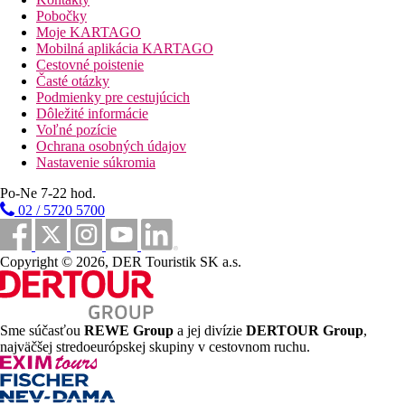
reštaurácia s terasou
Pobočky
lobby bar
Moje KARTAGO
konferenčná sála
Mobilná aplikácia KARTAGO
minimarket
Cestovné poistenie
v rozľahlej záhrade 2 bazény
Časté otázky
bar pri bazéne
Podmienky pre cestujúcich
terasa na slnenie s ležadlami a slnečníkmi zadarmo
Dôležité informácie
osušky za poplatok
Voľné pozície
detský klub
Ochrana osobných údajov
minidiskotéka (v susednom hoteli)
Nastavenie súkromia
detský bufet
detská postieľka zadarmo (na vyžiadanie)
Po-Ne 7-22 hod.
Stravovanie
02 / 5720 5700
All Inclusive
Copyright © 2026, DER Touristik SK a.s.
Raňajky, obed a večera formou bufetu
Snack (15.00–17.00 hod.)
Vybrané miestne nealkoholické a alkoholické nápoje
(10.00–23.00 hod.)
Sme súčasťou
REWE Group
a jej divízie
DERTOUR Group
,
Ľahké občerstvenie v reštaurácii Rai pri pláži (12.00-
najväčšej stredoeurópskej skupiny v cestovnom ruchu.
15.00 hod.; 15.6.-15.9.)
Voľný vstup do aquaparku Aquamania (cca 200 m;
15.6.-15.9.)