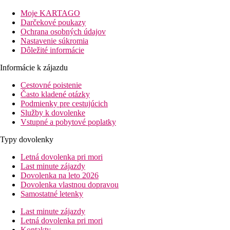
hotela.
Moje KARTAGO
Popis izby
Darčekové poukazy
Dvojlôžková izba
Ochrana osobných údajov
kúpeľňa/WC
Nastavenie súkromia
klimatizácia
Dôležité informácie
TV/sat.
telefón
Informácie k zájazdu
minichladnička (na vyžiadanie, za poplatok cca 5
Cestovné poistenie
BGN/deň)
Často kladené otázky
balkón
Podmienky pre cestujúcich
Izba je zariadená jednoducho
Služby k dovolenke
Ostatné typy izieb
(pokiaľ nie je uvedené inak, majú izby
Vstupné a pobytové poplatky
vyššie uvedené vybavenie)
Typy dovolenky
Dvojlôžková izba, Promo:
kapacitne obmedzená
Letná dovolenka pri mori
ponuka, izby môžu byť umiestnené v menej výhodnej
Last minute zájazdy
polohe.
Dovolenka na leto 2026
Vybavenie hotela
Dovolenka vlastnou dopravou
vstupná hala s recepciou
Samostatné letenky
trezor za poplatok
Last minute zájazdy
zmenáreň
Letná dovolenka pri mori
výťah
Kontakty