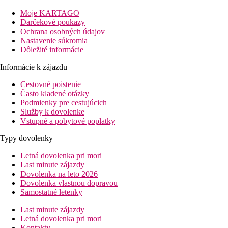
metrov. Jedná sa o jednu z najkrajších pláží na pobreží Čierneho
Moje KARTAGO
mora, ktorá je ocenená aj modrou vlajkou. Hotel odporúčame
Darčekové poukazy
hlavne rodinám s deťmi, ktoré využijú voľný vstup do
Ochrana osobných údajov
aquaparku Aqua Mania.
Nastavenie súkromia
Vzdialenosť
Dôležité informácie
pláže: 900 m
Informácie k zájazdu
letisko: 40 km Varna
centra letoviska Albena: 500 m
Cestovné poistenie
nákupných možností: 500 m
Často kladené otázky
Podmienky pre cestujúcich
Popis izby
Služby k dovolenke
Eco dvojlôžková izba
Vstupné a pobytové poplatky
klimatizácia
Typy dovolenky
TV
Letná dovolenka pri mori
telefón
Last minute zájazdy
trezor (za poplatok na recepcii)
Dovolenka na leto 2026
kúpeľňa/WC (sušič vlasov)
Dovolenka vlastnou dopravou
balkón alebo terasa
Samostatné letenky
vo vedľajšej budove
jednoducho zariadené
Last minute zájazdy
Ostatné typy izieb
(pokiaľ nie je uvedené inak, majú izby
Letná dovolenka pri mori
vyššie uvedené vybavenie)
Kontakty