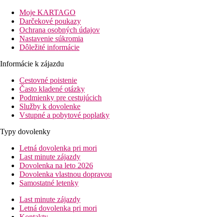
Vzdialenosť
Moje KARTAGO
pláže: 0 mu pláže
Darčekové poukazy
letisko: 40 km Varna
Ochrana osobných údajov
centrá: 900 m
Nastavenie súkromia
nákupných možností: 900 m
Dôležité informácie
Popis izby
Informácie k zájazdu
Dvojlôžková izba
Cestovné poistenie
Často kladené otázky
individuálna klimatizácia
Podmienky pre cestujúcich
TV
Služby k dovolenke
minichladnička (zdarma; naplnenie minibaru na vyžiadanie
Vstupné a pobytové poplatky
telefón
varná kanvica
Typy dovolenky
kúpeľňa/WC (sušič vlasov)
balkón alebo terasa
Letná dovolenka pri mori
Last minute zájazdy
Ostatné typy izieb
(pokiaľ nie je uvedené inak, majú izby vyšš
Dovolenka na leto 2026
Dovolenka vlastnou dopravou
Dvojlôžková izba, Promo:
kapacitne obmedzená ponuka,
Samostatné letenky
Dvojposteľová izba, Výhľad mora
Last minute zájazdy
Popis hotela
Letná dovolenka pri mori
vstupná hala s recepciou
Kontakty