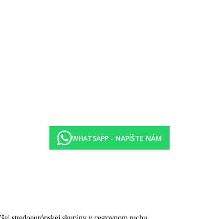
rčenom pre hotel (podľa dostupnosti), v 1. a 2. rade najbližšie k moru l
WHATSAPP - NAPÍŠTE NÁM
00-21:00) formou bufetu
čšej stredoeurópskej skupiny v cestovnom ruchu.