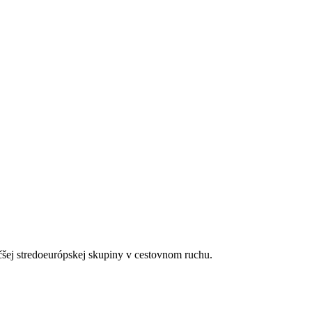
čenom pre hotel (podľa dostupnosti)
latok
čšej stredoeurópskej skupiny v cestovnom ruchu.
2:30–14:30, večera formou bufetu 18:00–21:00
dy Beach)
 nealkoholických a alkoholických nápojov 10:00-23:00