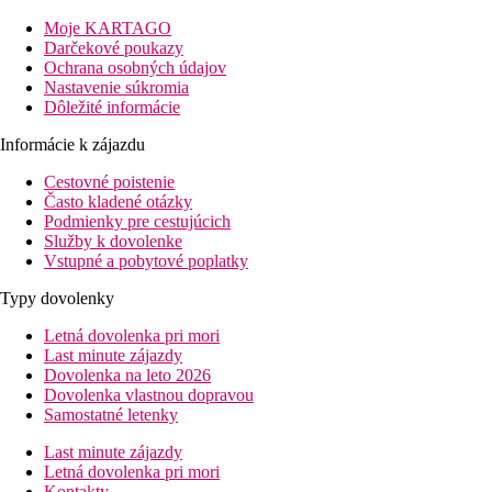
Vzdialenosť
pláže: 150 m
Moje KARTAGO
letisko Varna: 40 km
Darčekové poukazy
centrá letoviska Albena: 100 km
Ochrana osobných údajov
nákupných možností: 100 m
Nastavenie súkromia
Dôležité informácie
Popis izby
Informácie k zájazdu
Dvojlôžková izba
Cestovné poistenie
klimatizácia
Často kladené otázky
telefón
Podmienky pre cestujúcich
TV
Služby k dovolenke
kúpeľňa/WC (sušič vlasov)
Vstupné a pobytové poplatky
trezor na recepcii (za poplatok)
minichladnička (zadarmo)
Typy dovolenky
balkón
Letná dovolenka pri mori
Popis hotela
Last minute zájazdy
vstupná hala s recepciou
Dovolenka na leto 2026
hlavná reštaurácia
Dovolenka vlastnou dopravou
lobby bar
Samostatné letenky
bar pri bazéne
Wi-Fi v spoločných priestoroch (zadarmo)
Last minute zájazdy
vonkajší bazén (lehátka a slnečníky zadarmo, podľa dostu
Letná dovolenka pri mori
detský bazén
Kontakty