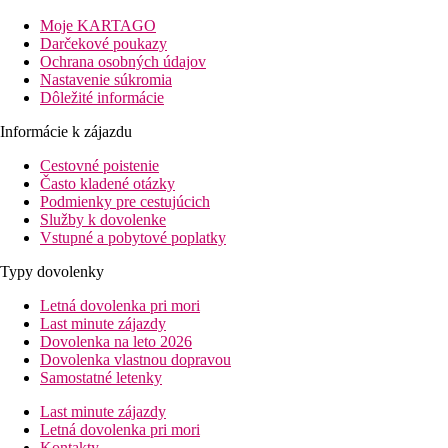
Vzdialenosť
Moje KARTAGO
pláže: 50 m cez záhradu
Darčekové poukazy
letisko: 33 km
Ochrana osobných údajov
centrá: 0.8 km
Nastavenie súkromia
nákupných možností: 800 m
Dôležité informácie
Popis izby
Informácie k zájazdu
Dvojlôžková izba
Cestovné poistenie
kúpeľňa/WC (sušič vlasov)
Často kladené otázky
klimatizácia
Podmienky pre cestujúcich
TV/sat.
Služby k dovolenke
telefón
Vstupné a pobytové poplatky
chladnička
balkón alebo terasa
Typy dovolenky
Ostatné typy izieb
(pokiaľ nie je uvedené inak, majú izby
Letná dovolenka pri mori
vyššie uvedené vybavenie)
Last minute zájazdy
Dovolenka na leto 2026
Dvojposteľová izba, Výhľad mora:
výhľad na more
Dovolenka vlastnou dopravou
Popis hotela
Samostatné letenky
vstupná hala s recepciou
Last minute zájazdy
zmenáreň
Letná dovolenka pri mori
trezor za poplatok
Kontakty