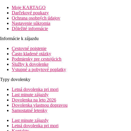
Slnečného pobrežia a 8 km od starobylého mesta Nessebar,
Moje KARTAGO
ktoré je zaradené do programu UNESCO o ochrane svetového
Darčekové poukazy
kultúrneho dedičstva. Vzdialenosť do centra Svätý Vlas je cca 1
Ochrana osobných údajov
km.
Nastavenie súkromia
Vzdialenosť
Dôležité informácie
pláže: 0 m priamo pri pláži
Informácie k zájazdu
letisko: 32 km Burgas
centrá: 4 km
Cestovné poistenie
nákupných možností: 1000 m
Často kladené otázky
Podmienky pre cestujúcich
Popis izby
Služby k dovolenke
Dvojlôžková izba
Vstupné a pobytové poplatky
klimatizácia
telefón
Typy dovolenky
Wi-Fi (zdarma)
TV/SAT
Letná dovolenka pri mori
minichladnička
Last minute zájazdy
kúpeľňa/WC (sušič vlasov)
Dovolenka na leto 2026
balkón alebo terasa
Dovolenka vlastnou dopravou
Ostatné typy izieb
(pokiaľ nie je uvedené inak, majú izby
Samostatné letenky
vyššie uvedené vybavenie)
Štúdio:
priestrannejšie
Last minute zájazdy
Apartmán, 1 spálňa:
spálňa s obývacou izbou
Letná dovolenka pri mori
Kontakty