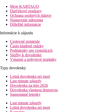
Pláže: 0 m od pláže
letisko: 29 km Burgas
Moje KARTAGO
centrum: 1 km
Darčekové poukazy
nákupné možnosti: 150 m
Ochrana osobných údajov
Nastavenie súkromia
Popis izby
Dôležité informácie
Dvojlôžková izba
Informácie k zájazdu
klimatizácia
Cestovné poistenie
TV/sat.
Často kladené otázky
telefón
Podmienky pre cestujúcich
minibar
Služby k dovolenke
trezor
Vstupné a pobytové poplatky
kúpeľňa/WC (sušič vlasov)
balkón
Typy dovolenky
Ďalšie typy izieb
(ak nie je uvedené inak, všetky izby majú vyš
Letná dovolenka pri mori
Eko dvojlôžková izba
- bez balkóna
Last minute zájazdy
Dvojlôžková izba, výhľad na more
- s výhľadom na mo
Dovolenka na leto 2026
Spálňa, 1 spálňa
- spálňa a obývacia izba oddelené dver
Dovolenka vlastnou dopravou
Popis hotela
Samostatné letenky
vstupná hala s recepciou
Last minute zájazdy
hlavná reštaurácia
Letná dovolenka pri mori
lobby bar
Kontakty