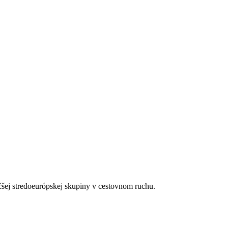
a ležadlá zdarma)
.30-14.30 obed formou bufetu, 18.30-21.00 večera formou bufetu, nealk
enne tradičná bulharská alebo talianska večera
koláče, palacinky, čipsy, sendviče
koholické nápoje, vybrané alkoholické nápoje (miestnej výroby, niektor
sa zmeniť
čšej stredoeurópskej skupiny v cestovnom ruchu.