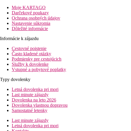
Na prepravu môžete využiť miestnu hromadnú dopravu či turistic
poznávaním okolia.
Moje KARTAGO
Darčekové poukazy
Vzdialenosť
Ochrana osobných údajov
pláže: 150 m
Nastavenie súkromia
letisko: 35 km Burgas
Dôležité informácie
centrá: 1 km
nákupných možností: 1000 m
Informácie k zájazdu
Popis izby
Cestovné poistenie
Často kladené otázky
Dvojlôžková izba
Podmienky pre cestujúcich
Služby k dovolenke
klimatizácia
Vstupné a pobytové poplatky
telefón
TV
Typy dovolenky
Wi-Fi (za poplatok)
kúpeľňa/WC (sušič vlasov na vyžiadanie na recepcii, za z
Letná dovolenka pri mori
balkón alebo terasa
Last minute zájazdy
Ostatné typy izieb
(pokiaľ nie je uvedené inak, majú izby vyšš
Dovolenka na leto 2026
Dvojposteľová izba, Superior, Large:
priestrannejšia, 
Dovolenka vlastnou dopravou
Samostatné letenky
Informácie o hoteli
vstupná hala s recepciou
Last minute zájazdy
hlavná reštaurácia
Letná dovolenka pri mori
lobby bar
Kontakty