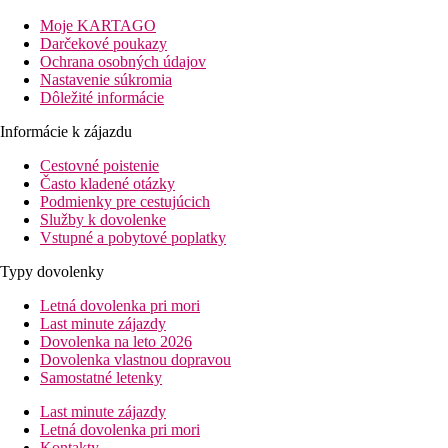
menej náročných klientov a mladých ľudí.
Moje KARTAGO
Darčekové poukazy
Vzdialenosť
Ochrana osobných údajov
pláže: 100 m
Nastavenie súkromia
letisko: 30 km
Dôležité informácie
centrá: 1 km
Informácie k zájazdu
nákupných možností: 0 m (v okolí)
Cestovné poistenie
Popis izby
Často kladené otázky
Dvojlôžková izba, promo
Podmienky pre cestujúcich
kúpeľňa/WC
Služby k dovolenke
klimatizácia
Vstupné a pobytové poplatky
TV/sat.
telefón
Typy dovolenky
minichladnička
balkón
Letná dovolenka pri mori
Ostatné typy izieb
(pokiaľ nie je uvedené inak, majú izby
Last minute zájazdy
vyššie uvedené vybavenie)
Dovolenka na leto 2026
Dvojlôžková izba
: priestrannejšia
Dovolenka vlastnou dopravou
Rodinná izba
: jedna priestranná miestnosť
Samostatné letenky
Apartmán
: spálňa a obývacia časť
Last minute zájazdy
Popis hotela
Letná dovolenka pri mori
vstupná hala s recepciou
Kontakty