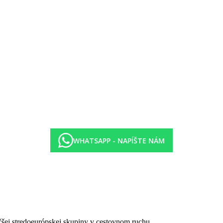
WHATSAPP - NAPÍŠTE NÁM
zavedenie akýchkoľvek hygienických alebo protiepidemických opatrení 
čšej stredoeurópskej skupiny v cestovnom ruchu.