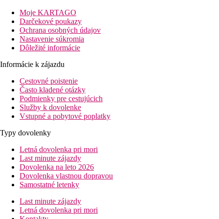
Moje KARTAGO
Vzdialenosť
Darčekové poukazy
pláže: 350 m
Ochrana osobných údajov
letisko: 30 km
Nastavenie súkromia
centrá: 5 km
Dôležité informácie
nákupná možnosť: 50 m
Informácie k zájazdu
Popis izby
Cestovné poistenie
Dvojlôžková izba
Často kladené otázky
Podmienky pre cestujúcich
klimatizácia
Služby k dovolenke
telefón
Vstupné a pobytové poplatky
TV/SAT
chladnička
Typy dovolenky
kúpeľňa/WC (sušič vlasov)
Letná dovolenka pri mori
trezor (za poplatok)
Last minute zájazdy
Wi-Fi (zdarma)
Dovolenka na leto 2026
balkón alebo terasa
Dovolenka vlastnou dopravou
Ostatné typy izieb
(pokiaľ nie je uvedené inak, majú izby vyšš
Samostatné letenky
Dvojlôžková izba, Promo:
menšie.
Dvojposteľová izba, Priestranná:
priestrannejšia.
Last minute zájazdy
Letná dovolenka pri mori
Informácie o hoteli
Kontakty