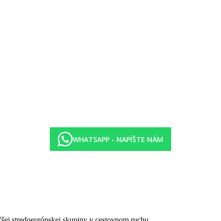
WHATSAPP - NAPÍŠTE NÁM
čšej stredoeurópskej skupiny v cestovnom ruchu.