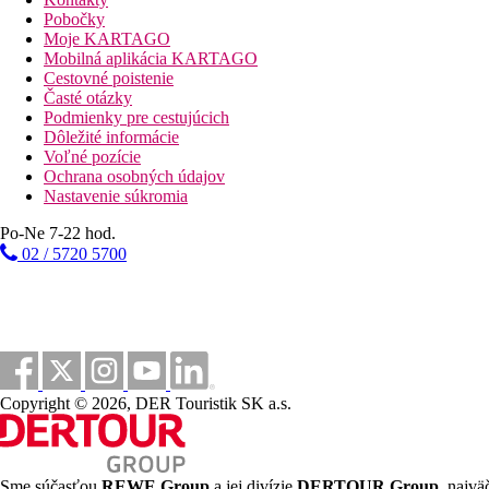
vstupná hala s recepciou
Pobočky
trezor (za poplatok)
Moje KARTAGO
hlavná reštaurácia
Mobilná aplikácia KARTAGO
lobby bar
Cestovné poistenie
kaviareň
Časté otázky
Wi-Fi (zdarma)
Podmienky pre cestujúcich
bar pri bazéne
Dôležité informácie
vonkajší bazén (lehátka a slnečníky zadarmo)
Voľné pozície
detský bazén
Ochrana osobných údajov
detské ihrisko
Nastavenie súkromia
miniklub
SPA centrum
Po-Ne 7-22 hod.
kaderníctvo
02 / 5720 5700
obchod
minimarket
fitness centrum
zmenáreň
konferenčná miestnosť
kasíno
Popis pláže
Copyright © 2026, DER Touristik SK a.s.
piesočnatá
Športové aktivity zadarmo
animačné a večerné programy
Sme súčasťou
REWE Group
a jej divízie
DERTOUR Group
, najvä