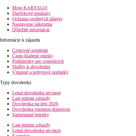
ponúka svojim klientom ubytovanie v elegantných priestranných
tiež veľké množstvo barov a reštaurácií, ktoré ponúkajú lahodn
Moje KARTAGO
historických pamiatok v okolí.
Darčekové poukazy
Ochrana osobných údajov
Vzdialenosť
Nastavenie súkromia
pláže: 0 m prístup po schodoch
Dôležité informácie
letisko: 30 km Burgas
centrá: 2 km
Informácie k zájazdu
nákupných možností: 500 m
Cestovné poistenie
Popis izby
Často kladené otázky
Podmienky pre cestujúcich
Dvojlôžková izba, Výhľad park
Služby k dovolenke
Vstupné a pobytové poplatky
klimatizácia
TV/SAT
Typy dovolenky
telefón
Wi-Fi (zdarma)
Letná dovolenka pri mori
minibar (voda, nealholické nápoje, pivo)
Last minute zájazdy
trezor (zadarmo)
Dovolenka na leto 2026
kúpeľňa/WC (sušič vlasov)
Dovolenka vlastnou dopravou
elektrická kanvica
Samostatné letenky
župany a papuče
Last minute zájazdy
balkón alebo terasa
Letná dovolenka pri mori
Ostatné typy izieb
(pokiaľ nie je uvedené inak, majú izby vyšš
Kontakty