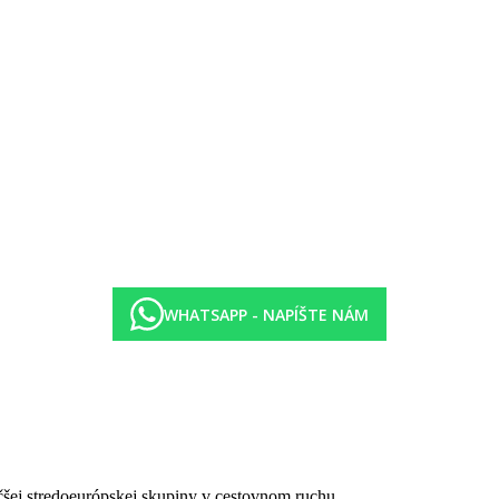
e, rozkladacia pohovka
ie, rozkladacia pohovka,
s výhľadom na more
ozkladacia pohovka, v prednej časti hotela, priamy výhľad na more
m na more, služby PREFERRED CLUBU
estrannejšie s rozkladacou pohovkou, s výhľadom na more, služ
spálňa a obývacia izba s rozkladacou pohovkou, súprava na prípravu ča
spálňa a obývacia izba s rozkladacou pohovkou, súprava na prípravu č
a a obývacia izba s jednou alebo dvoma oddelenými lôžkami a rozk
mplexu
WHATSAPP - NAPÍŠTE NÁM
čšej stredoeurópskej skupiny v cestovnom ruchu.