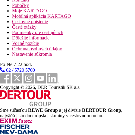
bufetu (12.30–14.30), večere formou bufetu (18.30–
Pobočky
21.00)
Moje KARTAGO
Ľahké občerstvenie (15.00 – 17.00)
Mobilná aplikácia KARTAGO
Nealkoholické postmixové nápoje, voda, instantná káva
Cestovné poistenie
(všetko miestnej výroby, rozlievané) 24 hodín denne.
Časté otázky
Neobmedzené množstvo vybraných rozlievaných
Podmienky pre cestujúcich
nealkoholických nápojov a miestnych alkoholických
Dôležité informácie
nápojov (10.00–23.00)
Voľné pozície
Upozornenie: vyššie uvedené časy aj miesta podávania sú
Ochrana osobných údajov
určené hotelom a môžu sa zmeniť
Nastavenie súkromia
Pláž
Po-Ne 7-22 hod.
02 / 5720 5700
Piesočná pláž cca 300 m. Lehátka a slnečníky za poplatok.
Športová ponuka
Copyright © 2026, DER Touristik SK a.s.
Zdarma:
fitness.
Za poplatok:
vodné športy na pláži.
Deti
Sme súčasťou
REWE Group
a jej divízie
DERTOUR Group
,
Detský bazén, miniklub za poplatok, detská postieľka zdarma
najväčšej stredoeurópskej skupiny v cestovnom ruchu.
(na vyžiadanie), detské ihrisko.
Karty