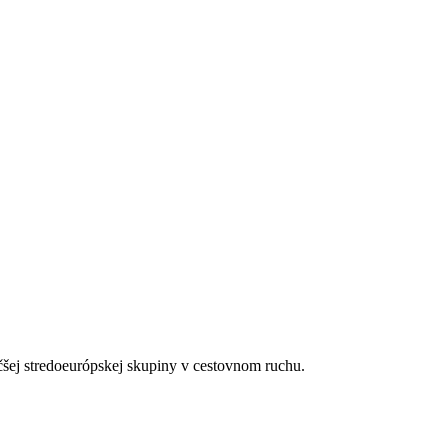
šky za zálohu)
upnosti)
čšej stredoeurópskej skupiny v cestovnom ruchu.