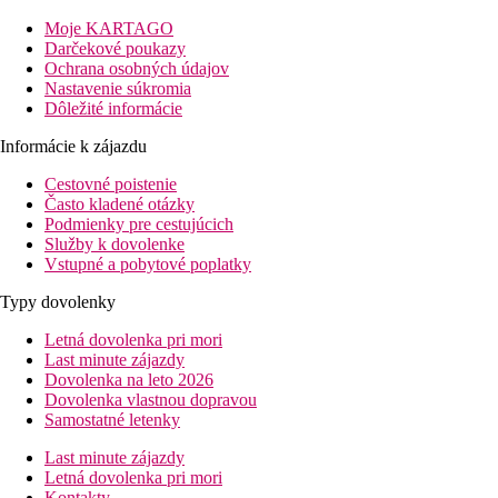
dochádzkové vzdialenosti od hotela sa nachádza množstvo
reštaurácií, kaviarní a obchodov. Hotel má vonkajší bazén s
Moje KARTAGO
časťou pre deti, bar pri bazéne, detské ihrisko, reštauráciu,
Darčekové poukazy
konferenčnú miestnosť, parkovisko a posilňovňu. Blízkosť
Ochrana osobných údajov
hotela k pláži, centru mesta a aquaparku v Primorsku z neho robí
Nastavenie súkromia
obľúbené miesto pre ubytovanie rodín a párov.
Dôležité informácie
Informácie k zájazdu
Vzdialenosť
Cestovné poistenie
pláže: 250 m
Často kladené otázky
letisko: 60 km Burgas
Podmienky pre cestujúcich
centrá: 0.5 km
Služby k dovolenke
nákupných možností: 300 m
Vstupné a pobytové poplatky
Popis izby
Typy dovolenky
Dvojlôžková izba
Letná dovolenka pri mori
klimatizácia
Last minute zájazdy
TV/SAT
Dovolenka na leto 2026
telefón
Dovolenka vlastnou dopravou
Wi-Fi (zdarma)
Samostatné letenky
minichladnička
Last minute zájazdy
kúpeľňa/WC (sušič vlasov)
Letná dovolenka pri mori
balkón alebo terasa
Kontakty