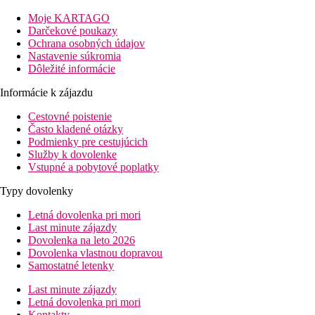
Vzdialenosť
pláže: 200 m
Moje KARTAGO
letisko: 60 km
Darčekové poukazy
centrá: 300 m
Ochrana osobných údajov
nákupných možností: 300 m
Nastavenie súkromia
Dôležité informácie
Popis izby
Dvojlôžková izba
Informácie k zájazdu
kúpeľňa/WC (sušič vlasov na zapožičanie na recepcii)
Cestovné poistenie
klimatizácia
Často kladené otázky
minichladnička
Podmienky pre cestujúcich
TV/sat.
Služby k dovolenke
telefón
Vstupné a pobytové poplatky
terasa alebo balkón
Typy dovolenky
Popis hotela
recepcia
Letná dovolenka pri mori
trezor na recepcii (za poplatok)
Last minute zájazdy
reštaurácia
Dovolenka na leto 2026
lobby bar
Dovolenka vlastnou dopravou
konferenčná sála
Samostatné letenky
bazén
terasa s lehátkami a slnečníkmi zadarmo
Last minute zájazdy
bar pri bazéne
Letná dovolenka pri mori
Kontakty