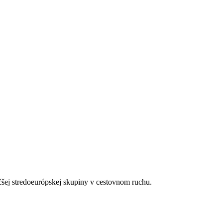
ických nápojov a miestnych alkoholických nápojov (10.00–22.00)
 určené hotelom a môžu sa zmeniť
čšej stredoeurópskej skupiny v cestovnom ruchu.